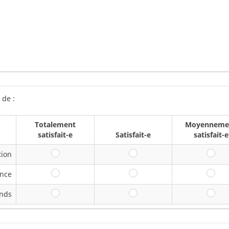
 de :
Totalement
Moyenneme
satisfait-e
Satisfait-e
satisfait-e
tion
Totalement satisfait-e
Satisfait-e
Mo
ence
Totalement satisfait-e
Satisfait-e
Mo
ands
Totalement satisfait-e
Satisfait-e
Mo