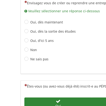
(Cette question est obligatoire)
Envisagez vous de créer ou reprendre une entrep
Veuillez sélectionner une réponse ci-dessous
Oui, dès maintenant
Oui, dès la sortie des études
Oui, d'ici 5 ans
Non
Ne sais pas
(Cette question est obligatoire)
Êtes-vous (ou avez-vous déjà été) inscrit-e au PÉP
Oui