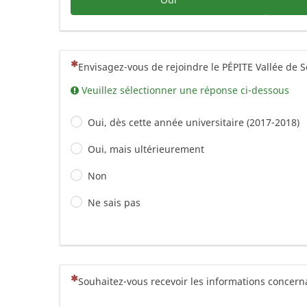
(Cette question est obligatoire)
Envisagez-vous de rejoindre le PÉPITE Vallée de S
Veuillez sélectionner une réponse ci-dessous
Oui, dès cette année universitaire (2017-2018)
Oui, mais ultérieurement
Non
Ne sais pas
(Cette question est obligatoire)
Souhaitez-vous recevoir les informations concerna