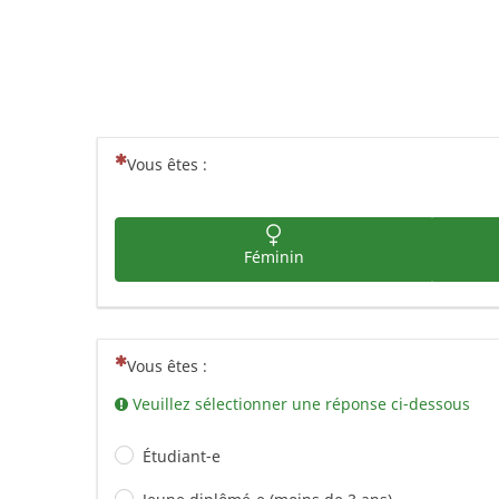
(Cette question est obligatoire)
Vous êtes :
Féminin
(Cette question est obligatoire)
Vous êtes :
Veuillez sélectionner une réponse ci-dessous
Étudiant-e